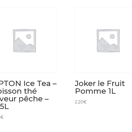
PTON Ice Tea –
Joker le Fruit
isson thé
Pomme 1L
veur pêche –
2.20
€
25L
0
€