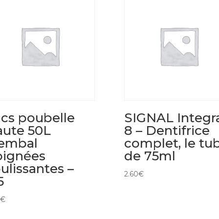
cs poubelle
SIGNAL Integr
ute 50L
8 – Dentifrice
lembal
complet, le tu
oignées
de 75ml
ulissantes –
2.60
€
5
€