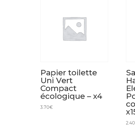
Papier toilette
Sa
Uni Vert
Ha
Compact
E
écologique – x4
P
co
3.70
€
x1
2.40