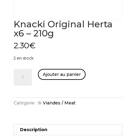
Knacki Original Herta
x6 – 210g
2.30
€
2 en stock
quantité
Ajouter au panier
de
Knacki
Original
Herta
Catégorie :
Viandes / Meat
x6
-
210g
Description