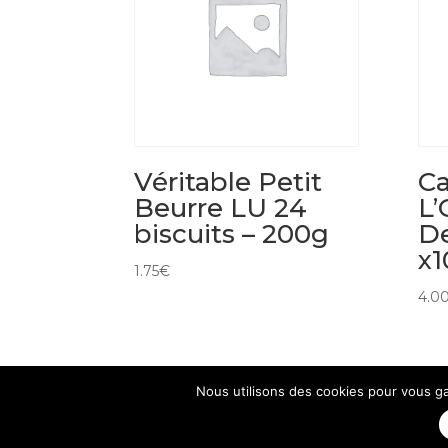
Véritable Petit
Ca
Beurre LU 24
L’
biscuits – 200g
De
x1
1.75
€
4.0
Nous utilisons des cookies pour vous gar
Mentions Légales