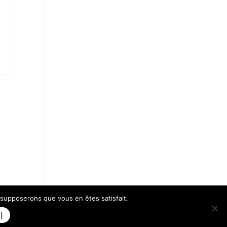
s supposerons que vous en êtes satisfait.
nternet | WEBILIKO |
|