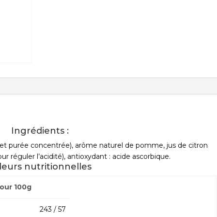
Ingrédients :
t purée concentrée), arôme naturel de pomme, jus de citron
r réguler l’acidité), antioxydant : acide ascorbique.
leurs nutritionnelles
pour 100g
243 / 57