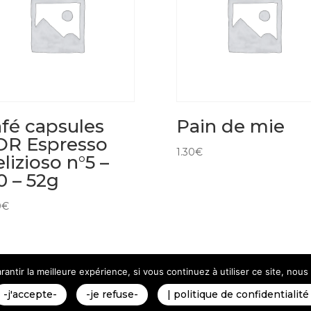
fé capsules
Pain de mie
OR Espresso
1.30
€
lizioso n°5 –
0 – 52g
0
€
antir la meilleure expérience, si vous continuez à utiliser ce site, nou
Politique de Confidentialité
Plan du Site
Création Site I
-j'accepte-
-je refuse-
| politique de confidentialité 