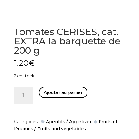
Tomates CERISES, cat.
EXTRA la barquette de
200 g
1.20
€
2 en stock
quantité
Ajouter au panier
de
Tomates
CERISES,
cat.
Catégories :
Apéritifs / Appetizer
,
Fruits et
EXTRA
légumes / Fruits and vegetables
la