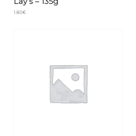
Lay’s – 135g
1.80
€